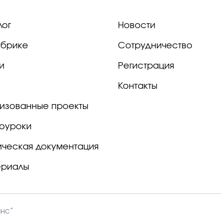
лог
Новости
брике
Сотрудничество
и
Регистрация
Контакты
изованные проекты
оуроки
ическая документация
ериалы
анс”