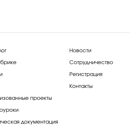
лог
Новости
брике
Сотрудничество
и
Регистрация
Контакты
изованные проекты
оуроки
ическая документация