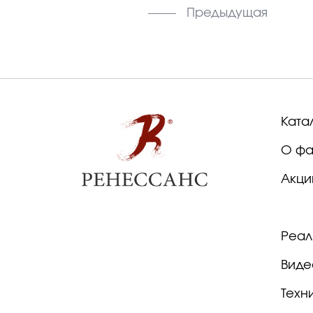
Предыдущая
Ката
О фа
Акци
Реал
Виде
Техн